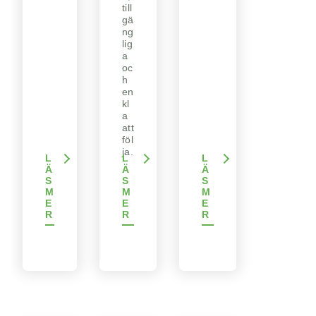
till
gä
ng
lig
a
oc
h
en
kl
a
att
föl
ja.
L
L
L
Ä
Ä
Ä
S
S
S
M
M
M
E
E
E
R
R
R