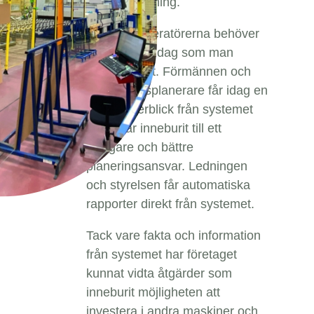
arbetsfördelning.
Ingen av operatörerna behöver
slita så hårt idag som man
tidigare gjort. Förmännen och
produktionsplanerare får idag en
snabb överblick från systemet
vilket har inneburit till ett
tydligare och bättre
planeringsansvar. Ledningen
och styrelsen får automatiska
rapporter direkt från systemet.
Tack vare fakta och information
från systemet har företaget
kunnat vidta åtgärder som
inneburit möjligheten att
investera i andra maskiner och