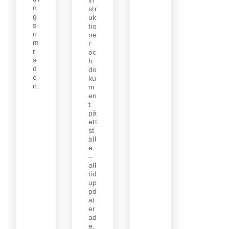
in
n
str
g
uk
s
tio
o
ne
m
r
r
oc
å
h
d
do
e
ku
n.
m
en
t
på
ett
st
äll
e
–
all
tid
up
pd
at
er
ad
e,