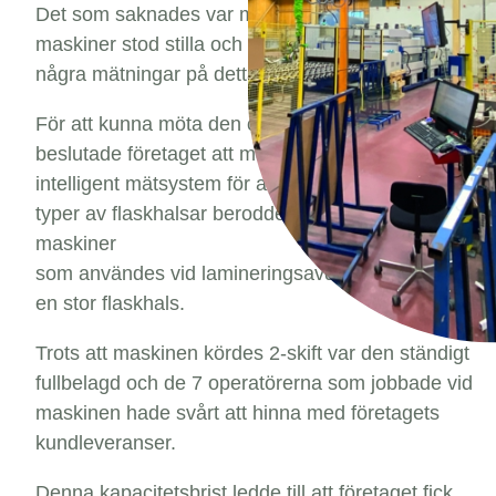
Det som saknades var mätningar på hur ofta
maskiner stod stilla och varför. Det hade inte gjorts
några mätningar på detta område tidigare.
För att kunna möta den ökade konkurrenskraften
beslutade företaget att man behövde hitta ett
intelligent mätsystem för att samla in vad olika
typer av flaskhalsar berodde på i detalj. En av de
maskiner
som användes vid lamineringsavdelningen innebar
en stor flaskhals.
Trots att maskinen kördes 2-skift var den ständigt
fullbelagd och de 7 operatörerna som jobbade vid
maskinen hade svårt att hinna med företagets
kundleveranser.
Denna kapacitetsbrist ledde till att företaget fick