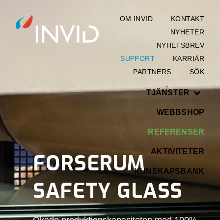
OM INVID
KONTAKT
NYHETER
NYHETSBREV
SUPPORT
KARRIÄR
PARTNERS
SÖK
TJÄNSTER
WEBBSHOP
REFERENSER
AKTIVITETER
FORSERUM
KUNSKAPSBANK
SAFETY GLASS
Ökade produktionskapaciteten med 100%