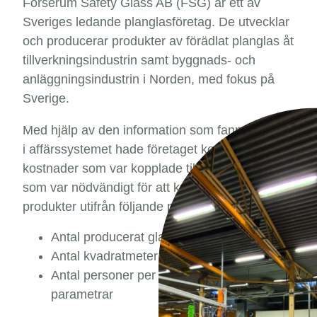
Forserum Safety Glass AB (FSG) är ett av
Sveriges ledande planglasföretag. De utvecklar
och producerar produkter av förädlat planglas åt
tillverkningsindustrin samt byggnads- och
anläggningsindustrin i Norden, med fokus på
Sverige.
Med hjälp av den information som fanns tillgänglig
i affärssystemet hade företaget kontroll på
kostnader som var kopplade till producerat glas
som var nödvändigt för att kunna prissätta deras
produkter utifrån följande parametrar;
Antal producerat glas per skift
Antal kvadratmeter
Antal personer per skift som då delat på ovan
parametrar