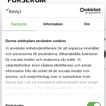
FORSERUM
SAFETY GLASS
Forserum Safety Glass AB
Samtycke
Information
Om
(FSG) är ett av Sveriges
ledande planglasföretag. De
utvecklar och producerar
Denna webbplats använder cookies
produkter av förädlat
Vi använder enhetsidentifierare för att anpassa innehållet
planglas åt
och annonserna till användarna, tillhandahålla funktioner
för sociala medier och analysera vår trafik. Vi
tillverkningsindustrin samt
vidarebefordrar även sådana identifierare och annan
byggnads- och
information från din enhet till de sociala medier och
anläggningsindustrin i
annons- och analysföretag som vi samarbetar med.
Norden, med fokus på
Dessa kan i sin tur kombinera informationen med annan
Sverige.
information som du har tillhandahållit eller som de har
samlat in när du har använt deras tjänster.
Läs mer om vår Cookiepolicy
här
Samtyckesval
TILL FORSERUM
Läs mer om vår Integritetspolicy
här
Nödvändig