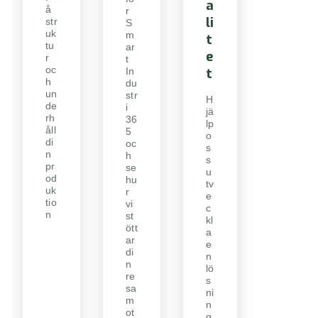
a
å
r
li
str
S
uk
m
t
tu
ar
e
r
t
oc
t
In
h
du
un
str
H
de
i
jä
rh
36
lp
åll
5
o
di
oc
s
n
h
s
pr
se
u
od
hu
tv
uk
r
e
tio
vi
c
n
st
kl
ött
a
ar
e
di
n
n
lö
re
s
sa
ni
m
n
ot
g