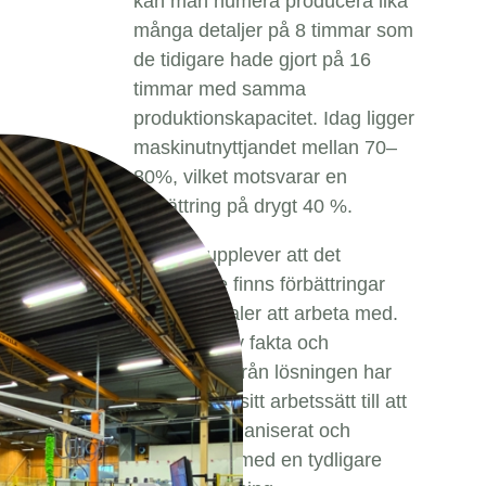
kan man numera producera lika
många detaljer på 8 timmar som
de tidigare hade gjort på 16
timmar med samma
produktionskapacitet. Idag ligger
maskinutnyttjandet mellan 70–
80%, vilket motsvarar en
förbättring på drygt 40 %.
Kunden upplever att det
fortfarande finns förbättringar
och potentialer att arbeta med.
Med hjälp av fakta och
information från lösningen har
FSG ändrat sitt arbetssätt till att
vara mer organiserat och
strukturerat med en tydligare