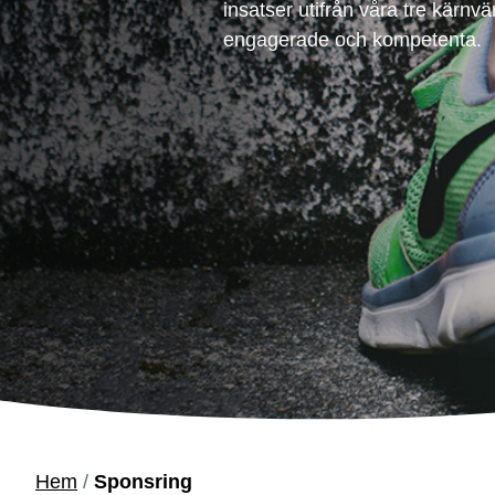
insatser utifrån våra tre kärnv
engagerade och kompetenta.
Hem
/
Sponsring