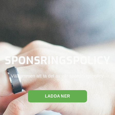
SPONSRINGSPOLICY
Välkommen att ta del av vår sponsringspolicy.
LADDA NER