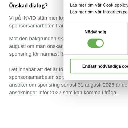
Önskad dialog?
Läs mer om vår Cookiepolic
Läs mer om vår Integritetspo
Vi på INVID stämmer löpande av våra aktuella
Samtyckesval
sponsorsamarbeten fram till årsskiftet varje år.
Nödvändig
Mot den bakgrunden skall man kontakta oss senast
augusti om man önskar föra en dialog med oss gäll
sponsring för närmast följande kalenderår.
Endast nödvändiga co
Det innebär att det är för sent nu att ansöka om
sponsorsamarbeten som genomförs under 2026. 
ansöker om sponsring senast 31 augusti 2026 är de
ansökningar inför 2027 som kan komma i fråga.