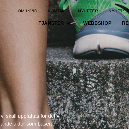
OM INVID
KONTAKT
NYHETER
NYHETSB
TJÄNSTER
WEBBSHOP
RE
i skall uppfattas för det vi
gande aktör som baserar