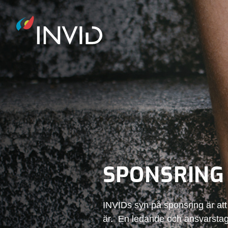
SPONSRING
INVIDs syn på sponsring är att v
är. En ledande och ansvarsta