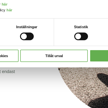
y
här
licy
här
Inställningar
Statistik
 den 31
ande
okies
Tillåt urval
Om man
t endast