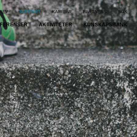
REV
SUPPORT
KARRIÄR
PARTNERS
SÖK
FERENSER
AKTIVITETER
KUNSKAPSBANK