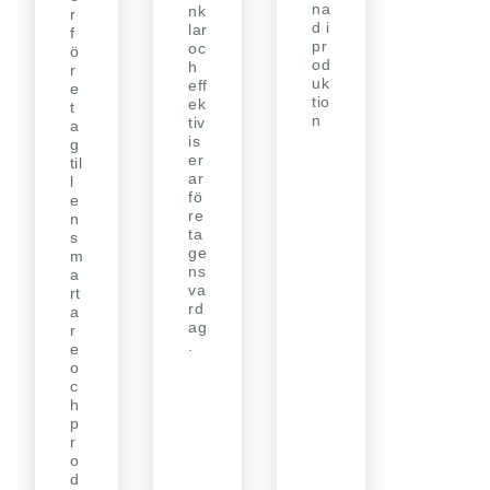
na
nk
r
d i
lar
f
pr
oc
ö
od
h
r
uk
eff
e
tio
ek
t
n
tiv
a
is
g
er
til
ar
l
fö
e
re
n
ta
s
ge
m
ns
a
va
rt
rd
a
ag
r
.
e
o
c
h
p
r
o
d