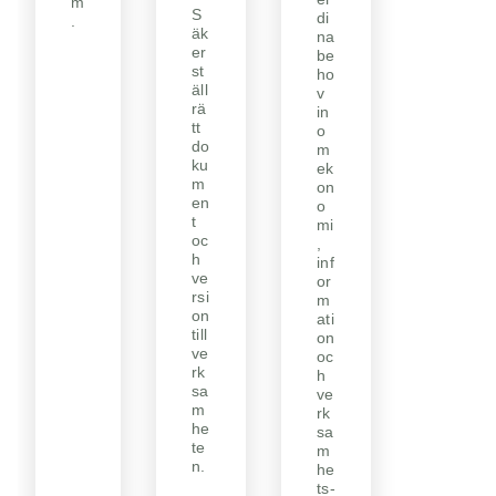
m
S
di
.
äk
na
er
be
st
ho
äll
v
rä
in
tt
o
do
m
ku
ek
m
on
en
o
t
mi
oc
,
h
inf
ve
or
rsi
m
on
ati
till
on
ve
oc
rk
h
sa
ve
m
rk
he
sa
te
m
n.
he
ts-