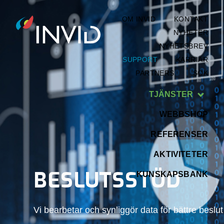
OM INVID
KONTAKT
NYHETER
NYHETSBREV
SUPPORT
KARRIÄR
PARTNERS
SÖK
TJÄNSTER
WEBBSHOP
REFERENSER
AKTIVITETER
BESLUTSSTÖD
KUNSKAPSBANK
Vi bearbetar och synliggör data för bättre beslut