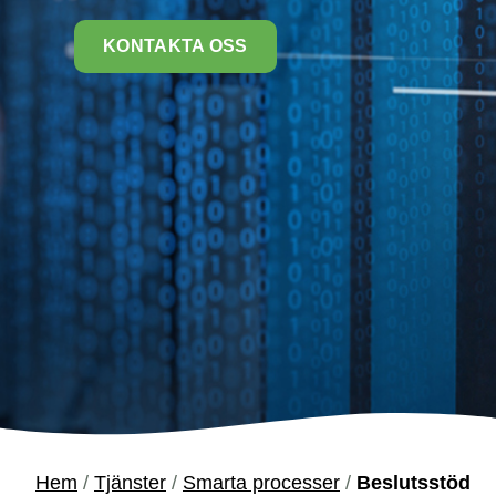
KONTAKTA OSS
Hem
/
Tjänster
/
Smarta processer
/
Beslutsstöd