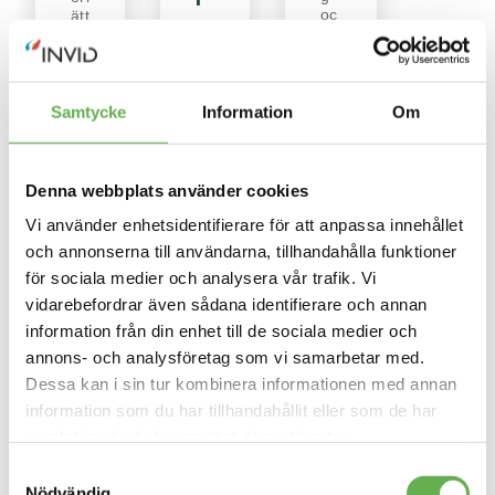
oc
ätt
o
h
ar
r
eff
int
ek
eg
f
tiv
ra
ö
ins
tio
Samtycke
Information
Om
r
a
ns
mli
pr
a
ng
oc
r
oc
es
Denna webbplats använder cookies
h
se
b
ha
r
Vi använder enhetsidentifierare för att anpassa innehållet
e
nt
oc
och annonserna till användarna, tillhandahålla funktioner
t
eri
h
för sociala medier och analysera vår trafik. Vi
ng
sk
s
av
öt
vidarebefordrar även sådana identifierare och annan
m
pe
er
information från din enhet till de sociala medier och
rs
do
a
on
ku
annons- och analysföretag som vi samarbetar med.
r
da
m
Dessa kan i sin tur kombinera informationen med annan
ta.
en
k
information som du har tillhandahållit eller som de har
tat
n
io
samlat in när du har använt deras tjänster.
a
n
Läs mer om vår Cookiepolicy
här
oc
Samtyckesval
d
h
Läs mer om vår Integritetspolicy
här
Nödvändig