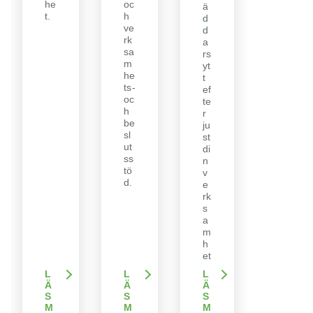
he
oc
ä
t.
h
d
ve
d
rk
a
sa
rs
m
yt
he
t
ts-
ef
oc
te
h
r
be
ju
sl
st
ut
di
ss
n
tö
v
d.
e
rk
s
a
m
h
et
.
L
L
L
Ä
Ä
Ä
S
S
S
M
M
M