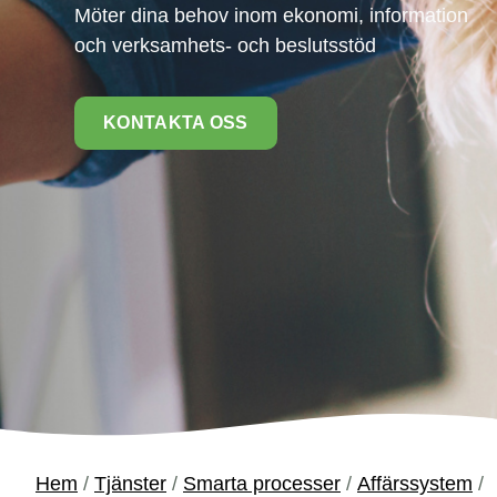
Möter dina behov inom ekonomi, information
och verksamhets- och beslutsstöd
KONTAKTA OSS
Hem
/
Tjänster
/
Smarta processer
/
Affärssystem
/