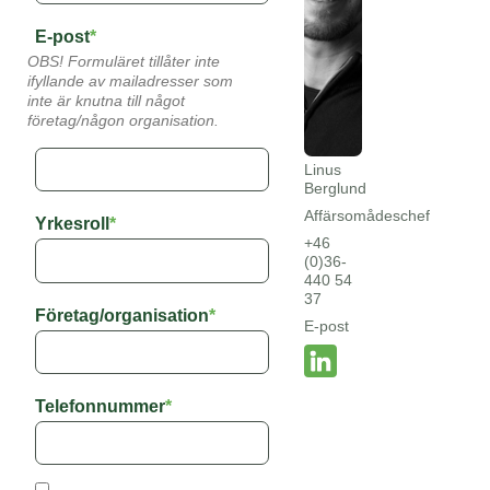
E-post
*
OBS! Formuläret tillåter inte
ifyllande av mailadresser som
inte är knutna till något
företag/någon organisation.
Linus
Berglund
Affärsomådeschef
Yrkesroll
*
+46
(0)36-
440 54
37
Företag/organisation
*
E-post
Telefonnummer
*