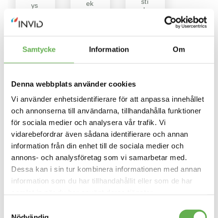
sti
ek
ys
de
tiv
te
r
is
m
oc
er
et
h
at
Py
ko
si
ra
Samtycke
Information
Om
st
n
mi
na
ad
d
de
re
fö
r
ss
r
Denna webbplats använder cookies
m
eri
si
ed
ng
na
Vi använder enhetsidentifierare för att anpassa innehållet
up
sp
sa
p
och annonserna till användarna, tillhandahålla funktioner
ro
mt
till
ce
lig
för sociala medier och analysera vår trafik. Vi
50
ss
a
vidarebefordrar även sådana identifierare och annan
%
en
bo
fr
information från din enhet till de sociala medier och
la
ån
g
annons- och analysföretag som vi samarbetar med.
fle
ha
Dessa kan i sin tur kombinera informationen med annan
ra
r
ti
m
information som du har tillhandahållit eller som de har
m
ed
samlat in när du har använt deras tjänster.
m
fö
ar
Läs mer om vår Cookiepolicy
här
rt
Samtyckesval
i
att
Läs mer om vår Integritetspolicy
här
Nödvändig