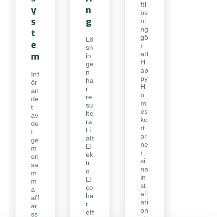
ftl
y
n
ös
s
g
ni
ng
t
gö
Lö
e
r
sn
att
m
in
H
ge
ap
n
Inf
py
ha
ör
H
r
an
o
re
de
m
su
t
es
lte
av
ko
ra
de
rt
t i
t
ar
att
ge
ne
El
m
r
ek
en
si
tr
sa
na
o
m
in
El
m
st
co
a
all
ha
aff
ati
r
är
on
eff
ss