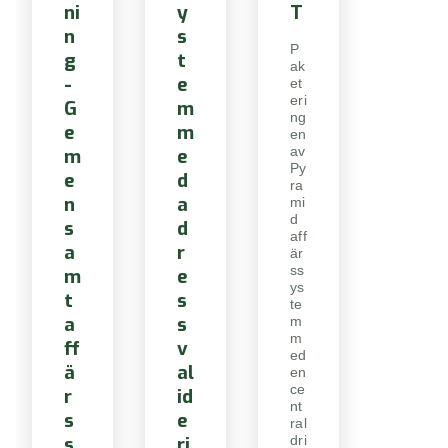
ni
y
T
n
s
P
g
t
ak
-
e
et
eri
G
m
ng
e
m
en
av
m
e
Py
e
d
ra
n
a
mi
d
s
d
aff
a
r
är
ss
m
e
ys
t
s
te
a
s
m
m
ff
v
ed
ä
al
en
ce
r
id
nt
s
e
ral
s
ri
dri