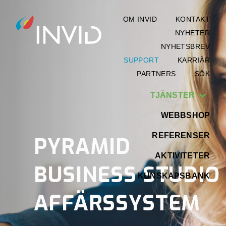
OM INVID
KONTAKT
NYHETER
NYHETSBREV
SUPPORT
KARRIÄR
PARTNERS
SÖK
TJÄNSTER
WEBBSHOP
REFERENSER
PYRAMID
AKTIVITETER
BUSINESS STUDIO
KUNSKAPSBANK
AFFÄRSSYSTEM