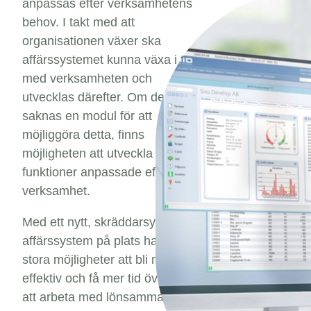
anpassas efter verksamhetens
behov. I takt med att
organisationen växer ska
affärssystemet kunna växa i takt
med verksamheten och
utvecklas därefter. Om det
saknas en modul för att
möjliggöra detta, finns
möjligheten att utveckla unika
funktioner anpassade efter din
verksamhet.
Med ett nytt, skräddarsytt,
affärssystem på plats har du
stora möjligheter att bli mer
effektiv och få mer tid över för
att arbeta med lönsamma