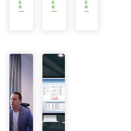
E
E
E
R
R
R