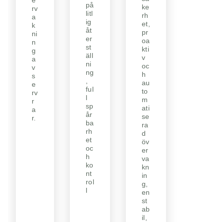
e
på
ke
rv
litl
rh
a
ig
et,
k
åt
pr
ni
er
oa
n
st
kti
g
äll
v
a
ni
oc
v
ng
h
s
,
au
e
ful
to
rv
l
m
r
sp
ati
a
år
se
r.
ba
ra
rh
d
et
öv
oc
er
h
va
ko
kn
nt
in
rol
g,
l
en
st
ab
il,