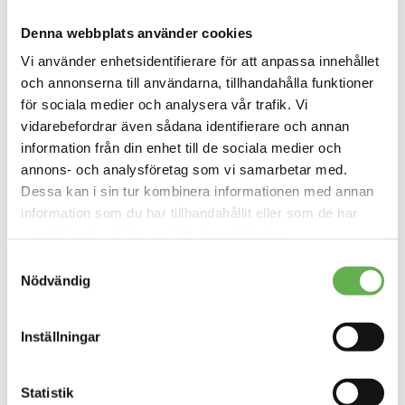
rt
T
d
-
Denna webbplats använder cookies
a
m
t
ilj
Vi använder enhetsidentifierare för att anpassa innehållet
a
ö
c
och annonserna till användarna, tillhandahålla funktioner
p
e
å
för sociala medier och analysera vår trafik. Vi
n
e
vidarebefordrar även sådana identifierare och annan
t
tt
e
information från din enhet till de sociala medier och
p
r
r
annons- och analysföretag som vi samarbetar med.
m
o
e
Dessa kan i sin tur kombinera informationen med annan
a
d
kt
information som du har tillhandahållit eller som de har
I
iv
S
samlat in när du har använt deras tjänster.
t
O
Läs mer om vår Cookiepolicy
här
s
Samtyckesval
2
ä
Läs mer om vår Integritetspolicy
här
7
Nödvändig
tt
1
,
0
m
0
e
Inställningar
1
d
-
a
c
n
e
Statistik
d
rt