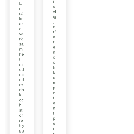
r
E
e
n
vl
sä
ig
kr
,
ar
e
e
rf
ve
a
rk
r
sa
e
m
n
he
o
t
c
m
h
ed
k
mi
o
nd
m
re
p
ris
e
k
t
oc
e
h
n
st
t
ör
p
re
e
try
r
gg
s