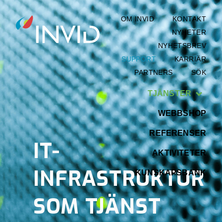
OM INVID
KONTAKT
NYHETER
NYHETSBREV
SUPPORT
KARRIÄR
PARTNERS
SÖK
TJÄNSTER
WEBBSHOP
REFERENSER
IT-
AKTIVITETER
INFRASTRUKTUR
KUNSKAPSBANK
SOM TJÄNST