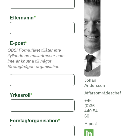
Efternamn
*
E-post
*
OBS! Formuläret tillåter inte
ifyllande av mailadresser som
inte är knutna till något
företag/någon organisation.
Johan
Andersson
Affärsområdeschef
Yrkesroll
*
+46
(0)36-
440 54
60
Företag/organisation
*
E-post