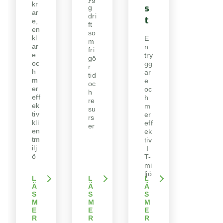
kr
s
g
ar
dri
t
e,
ft
en
so
kl
E
m
ar
n
fri
e
try
gö
oc
gg
r
h
ar
tid
m
e
oc
er
oc
h
eff
h
re
ek
m
su
tiv
er
rs
kli
eff
er
en
ek
tm
tiv
ilj
I
ö
T-
mi
ljö
L
L
L
Ä
Ä
Ä
S
S
S
M
M
M
E
E
E
R
R
R