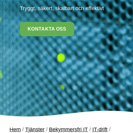
Tryggt, säkert, skalbart och effektivt
KONTAKTA OSS
Hem
/
Tjänster
/
Bekymmersfri IT
/
IT-drift
/